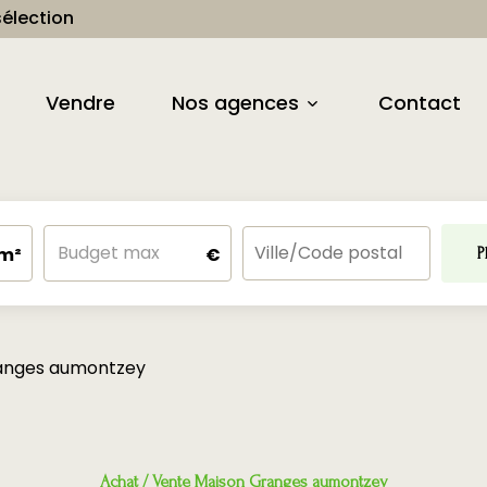
élection
Vendre
Nos agences
Contact
m²
€
P
ranges aumontzey
Achat / Vente Maison Granges aumontzey