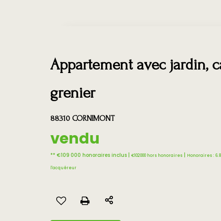
Appartement avec jardin, 
grenier
88310 CORNIMONT
vendu
** €109 000
honoraires inclus
|
|
€102 000
hors honoraires
Honoraires : 6.
l'acquéreur