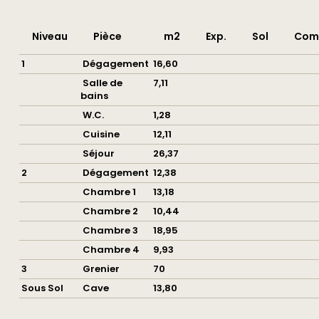
Niveau
Pièce
m2
Exp.
Sol
Com
1
Dégagement
16,60
Salle de
7,11
bains
W.C.
1,28
Cuisine
12,11
Séjour
26,37
2
Dégagement
12,38
Chambre 1
13,18
Chambre 2
10,44
Chambre 3
18,95
Chambre 4
9,93
3
Grenier
70
Sous Sol
Cave
13,80