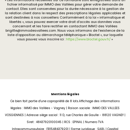
fichier informatisé par IMMO des Vallées pour gérer votre demande de
contact. Elles sont conservées pour la durée nécessaire à la gestion de
la relation client dans le respect des prescriptions légales applicables et
sont destinées à nos conseillers Conformément à la loi « informatique et
libertés », vous pouvez exercer votre droit d'accès aux données vous
concernant et les faire rectifier en contactant IMMO des Vallées
brigitte@immodesvallees.com. Nous vous informons de l'existence de la
liste d'opposition au démarchage téléphonique « Bloctel », sur laquelle
vous pouvez vous inscrire ici :
https://www.bloctel.gouv.fr/
»
Mentions légales
Ce bien fait partie d'une copropriété de 8 lots.Affichage des informations
légales : IMMO des Vallées - Vagney | Raison sociale : IMMO DES VALLEES
VOSGIENNES | Adresse siège social : 11 D, rue Charles de Gaulle - 88120 VAGNEY |
Siret : 48437920100045 | RCS : EPINAL | Numero TVA
Intracommunautaire : FR15484379201 | Forme juridique : SARL | Capital