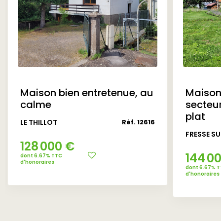
référence
CLASSES DPE/GES
Maison bien entretenue, au
Maison 
calme
secteur
plat
LE THILLOT
Réf. 12616
FRESSE S
128 000 €
Montant estimé des dépenses annuelles d'énergie
144 0
dont 6.67% TTC
pour un usage standard entre 3808€ et 5152€.
d'honoraires
dont 6.67% 
indexées aux années 2021,2022 et 2023
d'honoraires
(abonnement compris).