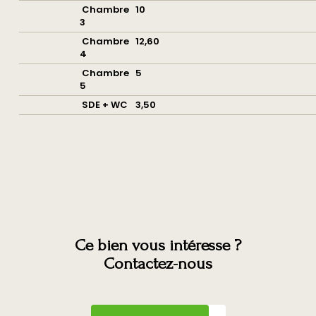
Chambre
10
Volets
Bois
3
Chambre
12,60
Isolation
Par les murs
4
Chambre
5
Assainissement
Fosse toutes eaux
5
SDE + WC
3,50
INTÉRIEUR
Nombre pièces
7
Chambres
5
Ce bien vous intéresse ?
Salle(s) de bains
1
Contactez-nous
Salle(s) d'eau
1
WC
2