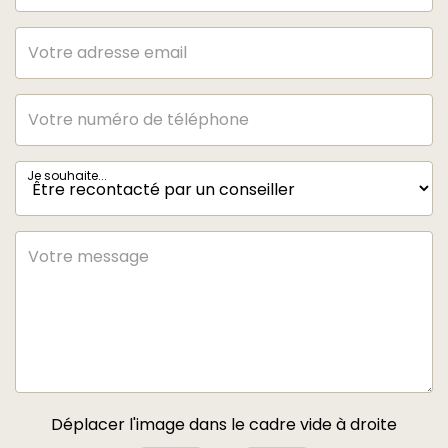
Type de
Extérieur et couvert
Stationnement
Nombre
1
garages/Box
Je souhaite...
DIAGNOSTICS
Concerné par un
Oui
Etat des Risques et
Pollutions (ERP)
Date
06/05/2026
d'établissement
Etat des Risques et
Déplacer l'image dans le cadre vide à droite
Pollutions(ERP)