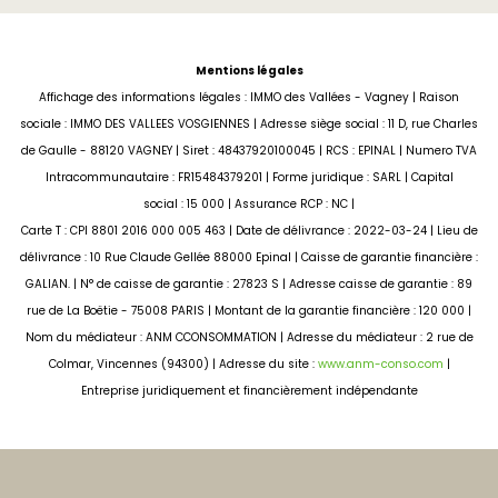
Mentions légales
Affichage des informations légales : IMMO des Vallées - Vagney | Raison
sociale : IMMO DES VALLEES VOSGIENNES | Adresse siège social : 11 D, rue Charles
de Gaulle - 88120 VAGNEY | Siret : 48437920100045 | RCS : EPINAL | Numero TVA
Intracommunautaire : FR15484379201 | Forme juridique : SARL | Capital
social : 15 000 | Assurance RCP : NC |
Carte T : CPI 8801 2016 000 005 463 | Date de délivrance : 2022-03-24 | Lieu de
délivrance : 10 Rue Claude Gellée 88000 Epinal | Caisse de garantie financière :
GALIAN. | N° de caisse de garantie : 27823 S | Adresse caisse de garantie : 89
rue de La Boëtie - 75008 PARIS | Montant de la garantie financière : 120 000 |
Nom du médiateur : ANM CCONSOMMATION | Adresse du médiateur : 2 rue de
Colmar, Vincennes (94300) | Adresse du site :
www.anm-conso.com
|
Entreprise juridiquement et financièrement indépendante