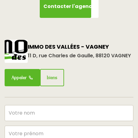
Contacter l'agence
Cuisine
Aménagée/équipée
Plain-pied
Non
Séjour Double
Oui
IMMO DES VALLÉES - VAGNEY
Type Chauffage
Individuel
11 D, rue Charles de Gaulle, 88120 VAGNEY
Mode Chauffage
Bois + Electrique
Appeler
biens
Cheminée
Poêle à granulés
AUTRES
Cave(s)
1
Grenier
Non