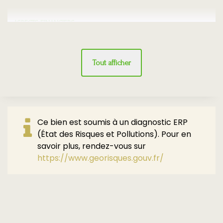
ASPECTS FINANCIERS
Prix hors
170000 EUR
Tout afficher
honoraires
Prix
180000 EUR
Bien soumis à
Non
l'encadrement des
Ce bien est soumis à un diagnostic ERP
loyers
(État des Risques et Pollutions). Pour en
savoir plus, rendez-vous sur
Taxe Foncière
720 EUR
https://www.georisques.gouv.fr/
COPROPRIÉTÉ