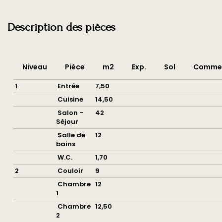
Bien en
Non
copropriété
Description des pièces
SURFACES
Niveau
Pièce
m2
Exp.
Sol
Commen
Surface
142 m2
1
Entrée
7,50
Cuisine
14,50
Surface terrain
985 m2
Salon -
42
Séjour
Salle de
12
EXTÉRIEUR
bains
W.C.
1,70
Jardin
Oui
2
Couloir
9
Chambre
12
Vis à Vis
Non
1
Chambre
12,50
Fenêtres
Bois double vitrage
2