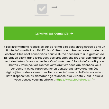
Date Diagnostic
22/06/2026
Elect
Soumis à
Oui
l'affichage du DPE
Envoyer ma demande
Date
22/06/2026
établissement
« Les informations recueillies sur ce formulaire sont enregistrées dans un
fichier informatisé par IMMO des Vallées pour gérer votre demande de
Diagnostic
contact. Elles sont conservées pour la durée nécessaire à la gestion de
Energétique
la relation client dans le respect des prescriptions légales applicables et
sont destinées à nos conseillers Conformément à la loi « informatique et
libertés », vous pouvez exercer votre droit d'accès aux données vous
Consommation
E
concernant et les faire rectifier en contactant IMMO des Vallées
brigitte@immodesvallees.com. Nous vous informons de l'existence de la
énergie primaire
liste d'opposition au démarchage téléphonique « Bloctel », sur laquelle
vous pouvez vous inscrire ici :
https://www.bloctel.gouv.fr/
»
Valeur
321 kWh/m2 par an
consommation
énergie primaire
Gaz Effet de Serre
C