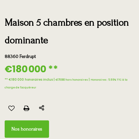
Maison 5 chambres en position
dominante
88360 Ferdrupt
€180 000
**
** €180 000
honoraires inclus
|
|
€170 000
hors honoraires
Honoraires : 5.88% TTC à la
charge de l'acquéreur
Nos honoraires