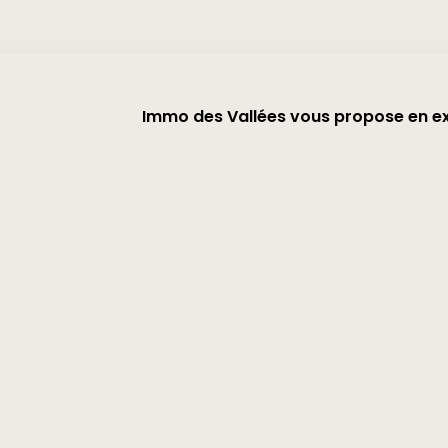
Immo des Vallées vous propose en excl
proche du centre-ville de La Bresse.
Au deuxième étage, celui-ci se compo
chambre, d'une salle d'eau avec WC.
5% TTC à la charge de
Un lot de terrain privatif bordé par 
de calme et de sérénité.
Une cave et un box, privatifs à l'ap
JARDIN et RIVIERE