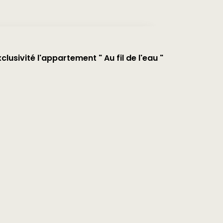
usivité l'appartement " Au fil de l'eau "
se d'une entrée, d'une pièce de vie, d'une
un cours d'eau, vous offrira une parenthèse
partement, complètent également ce bien.