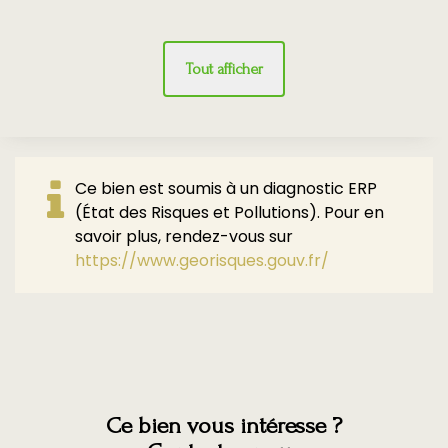
Bien soumis à
Non
l'encadrement des
Tout afficher
loyers
COPROPRIÉTÉ
Ce bien est soumis à un diagnostic ERP
Bien en
(État des Risques et Pollutions). Pour en
Non
copropriété
savoir plus, rendez-vous sur
https://www.georisques.gouv.fr/
SURFACES
Surface
1000 m2
Surface terrain
1000 m2
Ce bien vous intéresse ?