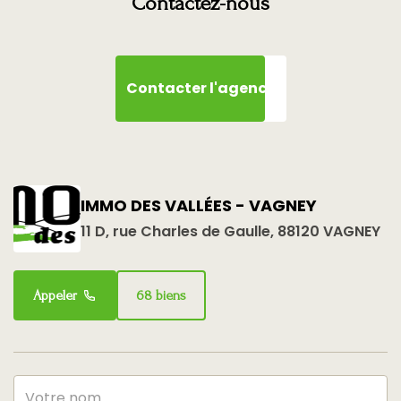
Contactez-nous
DIAGNOSTICS
Contacter l'agence
Concerné par un
Oui
Etat des Risques et
Pollutions (ERP)
Date
08/01/2026
d'établissement
IMMO DES VALLÉES - VAGNEY
Etat des Risques et
11 D, rue Charles de Gaulle, 88120 VAGNEY
Pollutions(ERP)
Appeler
68 biens