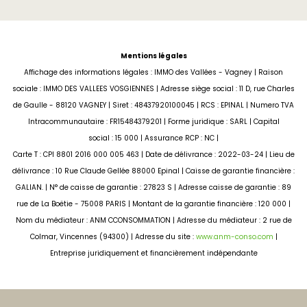
Mentions légales
Affichage des informations légales : IMMO des Vallées - Vagney | Raison
sociale : IMMO DES VALLEES VOSGIENNES | Adresse siège social : 11 D, rue Charles
de Gaulle - 88120 VAGNEY | Siret : 48437920100045 | RCS : EPINAL | Numero TVA
Intracommunautaire : FR15484379201 | Forme juridique : SARL | Capital
social : 15 000 | Assurance RCP : NC |
Carte T : CPI 8801 2016 000 005 463 | Date de délivrance : 2022-03-24 | Lieu de
délivrance : 10 Rue Claude Gellée 88000 Epinal | Caisse de garantie financière :
GALIAN. | N° de caisse de garantie : 27823 S | Adresse caisse de garantie : 89
rue de La Boëtie - 75008 PARIS | Montant de la garantie financière : 120 000 |
Nom du médiateur : ANM CCONSOMMATION | Adresse du médiateur : 2 rue de
Colmar, Vincennes (94300) | Adresse du site :
www.anm-conso.com
|
Entreprise juridiquement et financièrement indépendante