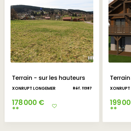
Terrain - sur les hauteurs
Terrain
XONRUPT LONGEMER
XONRUPT
Réf. 11387
178 000 €
199 0
**
**