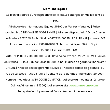
Mentions légales
Ce bien fait partie d'une copropriété de 18 lots.Les charges annuelles sont de
180€.
Affichage des informations légales : IMMO des Vallées - Vagney | Raison
sociale : IMMO DES VALLEES VOSGIENNES | Adresse siège social : 11 D, rue Charles
de Gaulle - 88120 VAGNEY | Siret : 48437920100045 | RCS : EPINAL | Numero TVA
Intracommunautaire : FR15484379201 | Forme juridique : SARL | Capital
social : 15 000 | Assurance RCP : NC |
Carte T : CPI 8801 2016 000 005 463 | Date de délivrance : 2022-03-24 | Lieu de
délivrance : 10 Rue Claude Gellée 88000 Epinal | Caisse de garantie financière :
GALIAN. | N° de caisse de garantie : 27823 S | Adresse caisse de garantie : 89
rue de La Boëtie - 75008 PARIS | Montant de la garantie financière : 120 000 |
Nom du médiateur : ANM CCONSOMMATION | Adresse du médiateur : 2 rue de
Colmar, Vincennes (94300) | Adresse du site :
www.anm-conso.com
|
Entreprise juridiquement et financièrement indépendante