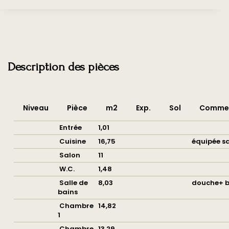
Description des pièces
Niveau
Pièce
m2
Exp.
Sol
Commen
Entrée
1,01
Cuisine
16,75
équipée sa
Salon
11
W.C.
1,48
Salle de
8,03
douche+ b
bains
Chambre
14,82
1
Chambre
13,29