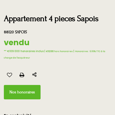
Appartement 4 pieces Sapois
88120 SAPOIS
vendu
** €109 000
honoraires inclus
|
|
€102 000
hors honoraires
Honoraires : 6.86% TTC à la
charge de l'acquéreur
Nos honoraires