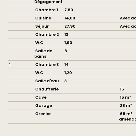
Dégagement
Chambre 1
7,80
Cuisine
14,60
Avec ac
Séjour
27,90
Avec ac
Chambre 2
13
W.C.
1,90
Salle de
8
bains
1
Chambre 3
14
W.C.
1,20
Salle d'eau
3
Chaufferie
15
Cave
15 m²
Garage
28 m²
Grenier
68 m²
aménag