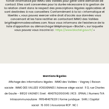
fichier informatisé par IMMO des Vallées pour gérer votre demande de
contact. Elles sont conservées pour la durée nécessaire à la gestion de
la relation client dans le respect des prescriptions légales applicables et
sont destinées à nos conseillers Conformément à la loi « informatique et
libertés », vous pouvez exercer votre droit d'accès aux données vous
concernant et les faire rectifier en contactant IMMO des Vallées
brigitte@immodesvallees.com. Nous vous informons de l'existence de la
liste d'opposition au démarchage téléphonique « Bloctel », sur laquelle
vous pouvez vous inscrire ici :
https://www.bloctel.gouv.fr/
»
Mentions légales
Affichage des informations légales : IMMO des Vallées - Vagney | Raison
sociale : IMMO DES VALLEES VOSGIENNES | Adresse siège social : 11 D, rue Charles
de Gaulle - 88120 VAGNEY | Siret : 48437920100045 | RCS : EPINAL | Numero TVA
Intracommunautaire : FR15484379201 | Forme juridique : SARL | Capital
social : 15 000 | Assurance RCP : NC |