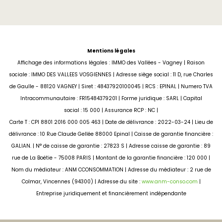
Mentions légales
Affichage des informations légales : IMMO des Vallées - Vagney | Raison
sociale : IMMO DES VALLEES VOSGIENNES | Adresse siège social : 11 D, rue Charles
de Gaulle - 88120 VAGNEY | Siret : 48437920100045 | RCS : EPINAL | Numero TVA
Intracommunautaire : FR15484379201 | Forme juridique : SARL | Capital
social : 15 000 | Assurance RCP : NC |
Carte T : CPI 8801 2016 000 005 463 | Date de délivrance : 2022-03-24 | Lieu de
délivrance : 10 Rue Claude Gellée 88000 Epinal | Caisse de garantie financière :
GALIAN. | N° de caisse de garantie : 27823 S | Adresse caisse de garantie : 89
rue de La Boëtie - 75008 PARIS | Montant de la garantie financière : 120 000 |
Nom du médiateur : ANM CCONSOMMATION | Adresse du médiateur : 2 rue de
Colmar, Vincennes (94300) | Adresse du site :
www.anm-conso.com
|
Entreprise juridiquement et financièrement indépendante