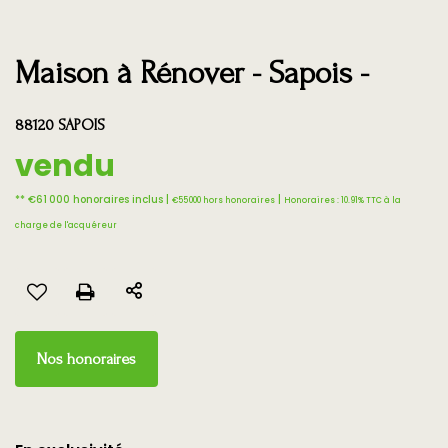
Maison à Rénover - Sapois -
88120 SAPOIS
vendu
** €61 000
honoraires inclus
|
|
€55 000
hors honoraires
Honoraires : 10.91% TTC à la
charge de l'acquéreur
Nos honoraires