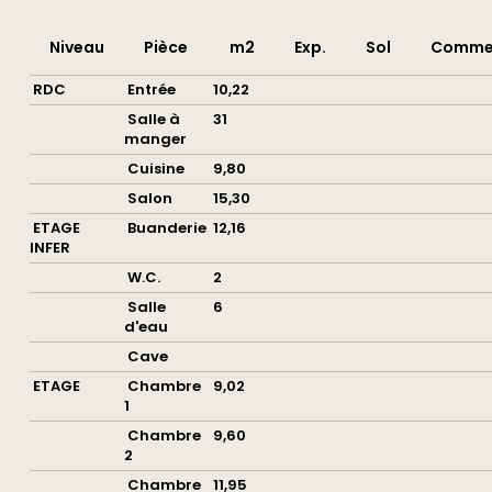
Niveau
Pièce
m2
Exp.
Sol
Commen
RDC
Entrée
10,22
Salle à
31
manger
Cuisine
9,80
Salon
15,30
ETAGE
Buanderie
12,16
INFER
W.C.
2
Salle
6
d'eau
Cave
ETAGE
Chambre
9,02
1
Chambre
9,60
2
Chambre
11,95