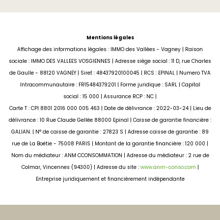
Mentions légales
Affichage des informations légales : IMMO des Vallées - Vagney | Raison
sociale : IMMO DES VALLEES VOSGIENNES | Adresse siège social : 11 D, rue Charles
de Gaulle - 88120 VAGNEY | Siret : 48437920100045 | RCS : EPINAL | Numero TVA
Intracommunautaire : FR15484379201 | Forme juridique : SARL | Capital
social : 15 000 | Assurance RCP : NC |
Carte T : CPI 8801 2016 000 005 463 | Date de délivrance : 2022-03-24 | Lieu de
délivrance : 10 Rue Claude Gellée 88000 Epinal | Caisse de garantie financière :
GALIAN. | N° de caisse de garantie : 27823 S | Adresse caisse de garantie : 89
rue de La Boëtie - 75008 PARIS | Montant de la garantie financière : 120 000 |
Nom du médiateur : ANM CCONSOMMATION | Adresse du médiateur : 2 rue de
Colmar, Vincennes (94300) | Adresse du site :
www.anm-conso.com
|
Entreprise juridiquement et financièrement indépendante