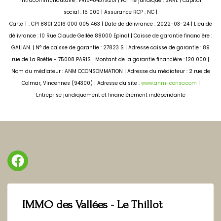
Intracommunautaire : FR15484379201 | Forme juridique : SARL | Capital
social : 15 000 | Assurance RCP : NC |
Carte T : CPI 8801 2016 000 005 463 | Date de délivrance : 2022-03-24 | Lieu de
délivrance : 10 Rue Claude Gellée 88000 Epinal | Caisse de garantie financière :
GALIAN. | N° de caisse de garantie : 27823 S | Adresse caisse de garantie : 89
rue de La Boëtie - 75008 PARIS | Montant de la garantie financière : 120 000 |
Nom du médiateur : ANM CCONSOMMATION | Adresse du médiateur : 2 rue de
Colmar, Vincennes (94300) | Adresse du site :
www.anm-conso.com
|
Entreprise juridiquement et financièrement indépendante
IMMO des Vallées - Le Thillot