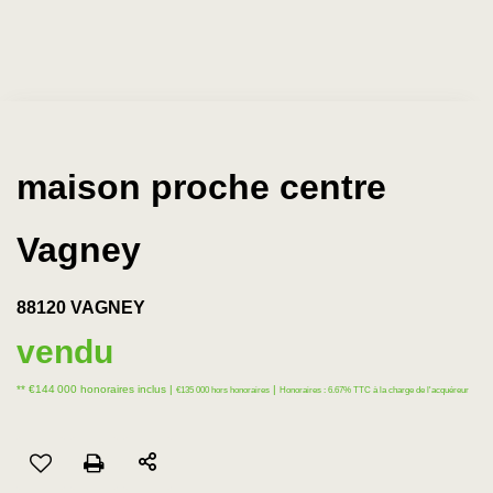
maison proche centre
Vagney
88120 VAGNEY
vendu
** €144 000
honoraires inclus
|
|
€135 000
hors honoraires
Honoraires : 6.67% TTC à la charge de l'acquéreur