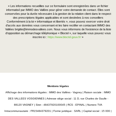
« Les informations recueillies sur ce formulaire sont enregistrées dans un fichier
informatisé par IMMO des Vallées pour gérer votre demande de contact. Elles sont
conservées pour la durée nécessaire à la gestion de la relation client dans le respect
des prescriptions légales applicables et sont destinées à nos conseillers
Conformément à la loi « informatique et libertés », vous pouvez exercer votre droit
d'accès aux données vous concernant et les faire rectifier en contactant IMMO des
Vallées brigitte@immodesvallees.com. Nous vous informons de l'existence de la liste
d'opposition au démarchage téléphonique « Bloctel », sur laquelle vous pouvez vous
inscrire ici :
https://www.bloctel.gouv.fr/
»
Mentions légales
Affichage des informations légales : IMMO des Vallées - Vagney | Raison sociale : IMMO
DES VALLEES VOSGIENNES | Adresse siège social : 11 D, rue Charles de Gaulle -
88120 VAGNEY | Siret : 48437920100045 | RCS : EPINAL | Numero TVA
Intracommunautaire : FR15484379201 | Forme juridique : SARL | Capital social : 15 000 |