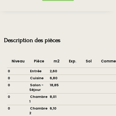
Description des pièces
Niveau
Pièce
m2
Exp.
Sol
Commen
0
Entrée
2,60
0
Cuisine
6,80
0
Salon -
18,85
Séjour
0
Chambre
8,01
1
0
Chambre
6,10
2