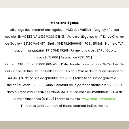
Mentions légales
Affichage des informations légales : IMMO des Vallées - Vagney | Raison
sociale : IMMO DES VALLEES VOSGIENNES | Adresse siège social : 11 D, rue Charles
de Gaulle - 88120 VAGNEY | Siret : 48437920100045 | RCS : EPINAL | Numero TVA
Intracommunautaire : FR15484379201 | Forme juridique : SARL | Capital
social : 15 000 | Assurance RCP : NC |
Carte T : CPI 8801 2016 000 005 463 | Date de délivrance : 2022-03-24 | Lieu de
délivrance : 10 Rue Claude Gellée 88000 Epinal | Caisse de garantie financière :
GALIAN. | N° de caisse de garantie : 27823 S | Adresse caisse de garantie : 89
rue de La Boëtie - 75008 PARIS | Montant de la garantie financière : 120 000 |
Nom du médiateur : ANM CCONSOMMATION | Adresse du médiateur : 2 rue de
Colmar, Vincennes (94300) | Adresse du site :
www.anm-conso.com
|
Entreprise juridiquement et financièrement indépendante